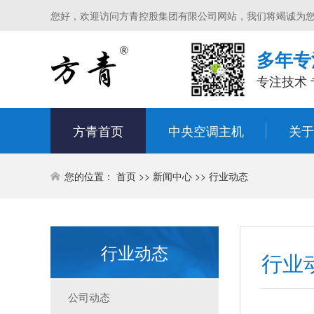
您好，欢迎访问方青控股集团有限公司网站，我们将竭诚为
多年专
专注技术 
方青首页
中央空调主机
关于
您的位置：
首页
>>
新闻中心
>>
行业动态
行业动态
行业
公司动态