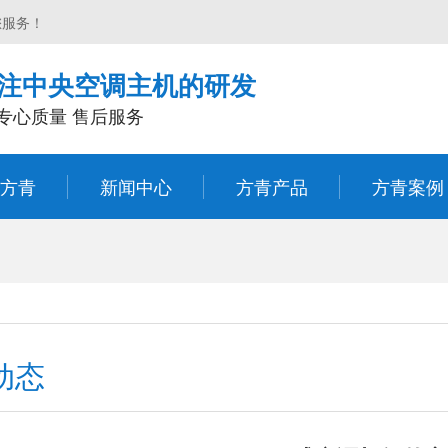
您服务！
注中央空调主机的研发
专心质量 售后服务
方青
新闻中心
方青产品
方青案例
动态