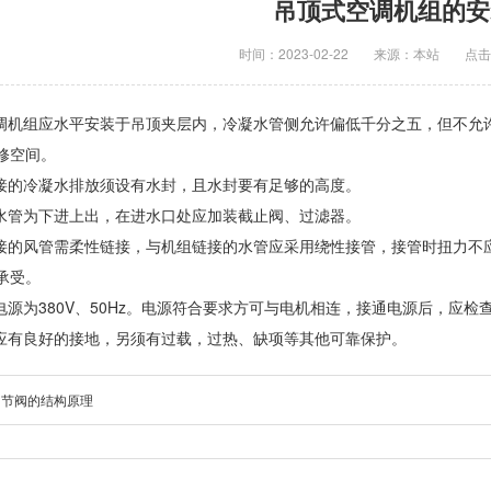
吊顶式空调机组的安
时间：2023-02-22
来源：本站
点击
调机组
应水平安装于吊顶夹层内，冷凝水管侧允许偏低千分之五，但不允
修空间。
链接的冷凝水排放须设有水封，且水封要有足够的高度。
接水管为下进上出，在进水口处应加装截止阀、过滤器。
链接的风管需柔性链接，与机组链接的水管应采用绕性接管，接管时扭力不
承受。
电电源为380V、50Hz。电源符合要求方可与电机相连，接通电源后，应
机应有良好的接地，另须有过载，过热、缺项等其他可靠保护。
调节阀的结构原理