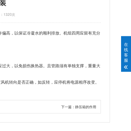
装
：1320次
许偏高，以保证冷凝水的顺利排放。机组四周应留有充分
在
线
客
服
应过大，以免损伤换热器。且管路须有单独支撑，重量大
检查风机转向是否正确，如反转，应停机将电源相序改变。
下一篇：
静压箱的作用